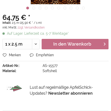
64,75 € *
Inhalt:
2.5 m (25,90 € * / 1 m)
inkl. MwSt.
zzgl. Versandkosten
Auf Lager. Lieferzeit ca. 5-7 Werktage*
In den
Warenkorb
Merken
Empfehlen
Artikel-Nr.:
AS-15577
Material:
Softshell
Lust auf regelmäßige ApfelSchick-
Updates?
Newsletter abonnieren