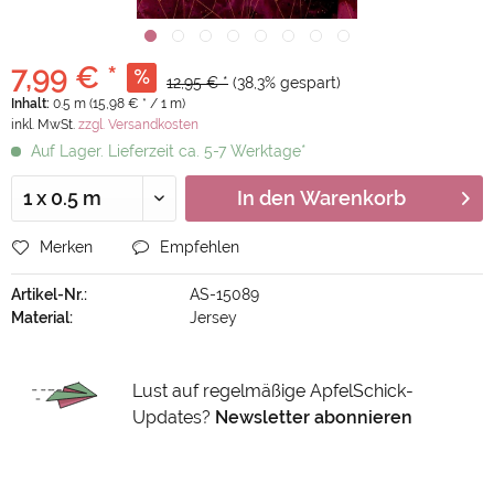
7,99 € *
12,95 € *
(38,3% gespart)
Inhalt:
0.5 m (15,98 € * / 1 m)
inkl. MwSt.
zzgl. Versandkosten
Auf Lager. Lieferzeit ca. 5-7 Werktage*
In den
Warenkorb
Merken
Empfehlen
Artikel-Nr.:
AS-15089
Material:
Jersey
Lust auf regelmäßige ApfelSchick-
Updates?
Newsletter abonnieren