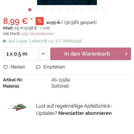
8,99 € *
12,95 € *
(30,58% gespart)
Inhalt:
0.5 m (17,98 € * / 1 m)
inkl. MwSt.
zzgl. Versandkosten
Auf Lager. Lieferzeit ca. 5-7 Werktage*
In den
Warenkorb
Merken
Empfehlen
Artikel-Nr.:
AS-15584
Material:
Softshell
Lust auf regelmäßige ApfelSchick-
Updates?
Newsletter abonnieren